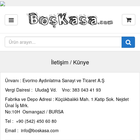
İletişim / Künye
Ünvanı :
Evorino Aydınlatma Sanayi ve Ticaret A.Ş
Vergi Dairesi :
Uludağ Vd. Vno: 383 043 41 93
Fabrika ve Depo Adresi :
Küçükbalıklı Mah. 1.Katip Sok. Nejdet
Ünal İş Mrk.
No:10H Osmangazi / BURSA
Tel :
+90 (542) 450 60 80
Email :
info@boskasa.com